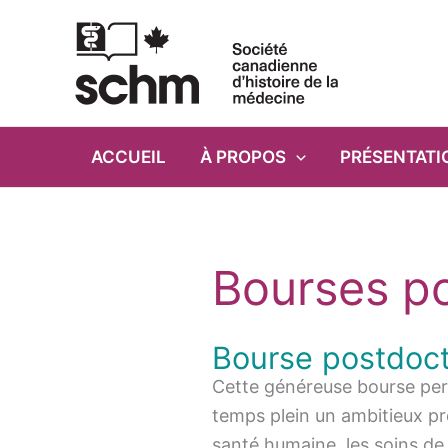
Aller
au
contenu
ACCUEIL
À PROPOS
PRÉSENTATI
Bourses p
Bourse postdoct
Cette généreuse bourse perme
temps plein un ambitieux pro
santé humaine, les soins de 